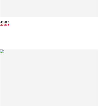
4500
₴
3375
₴