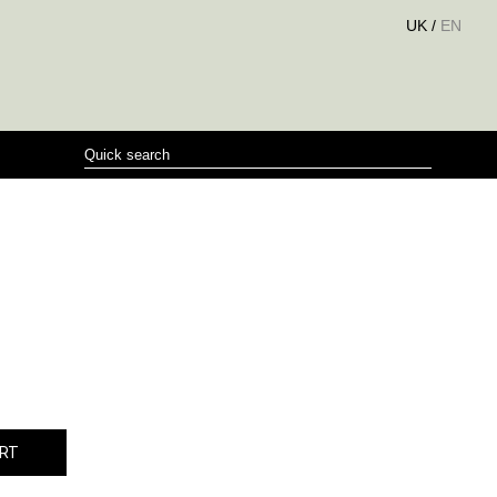
UK
/
EN
ART