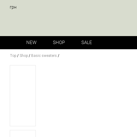
грн
NEW
SHOP
SALE
Top
/
Shop
/
Basic sweaters
/