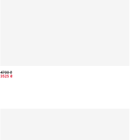
4700
₴
3525
₴