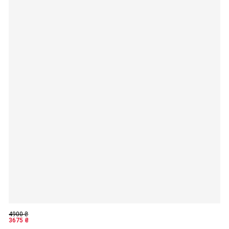
4900
₴
3675
₴