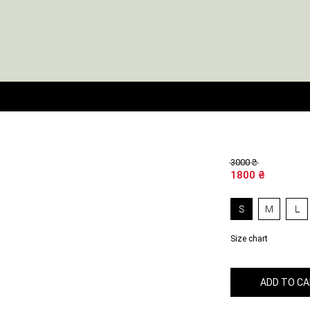
3000
₴
1800
₴
S
M
L
Size chart
ADD TO C