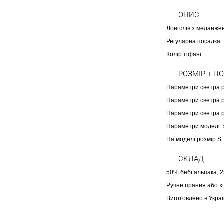
ОПИС
Лонгслів з меланже
Регулярна посадка
Колір тіфані
РОЗМІР + П
Параметри светра р
Параметри светра р
Параметри светра р
Параметри моделі: з
Н
а моделі розмір S
СКЛАД
50% бебі альпака, 
Ручне прання або х
Виготовлено в Украї