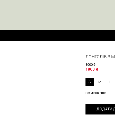
E
ЛОНГСЛІВ З 
3000
₴
1800
₴
S
M
L
Розмірна сітка
ДОДАТИ 