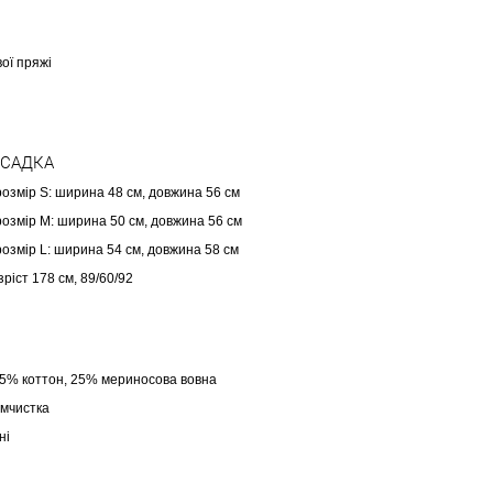
вої пряжі
ОСАДКА
озмір S: ширина 48 см, довжина 56 см
озмір М: ширина 50 см, довжина 56 см
озмір L: ширина 54 см, довжина 58 см
ріст 178 см, 89/60/92
25% коттон, 25% мериносова вовна
імчистка
ні