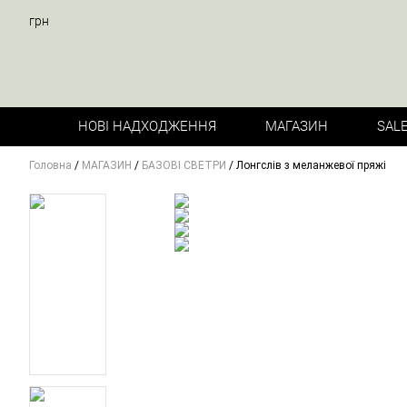
грн
НОВІ НАДХОДЖЕННЯ
МАГАЗИН
SAL
Головна
/
МАГАЗИН
/
БАЗОВІ СВЕТРИ
/ Лонгслів з меланжевої пряжі