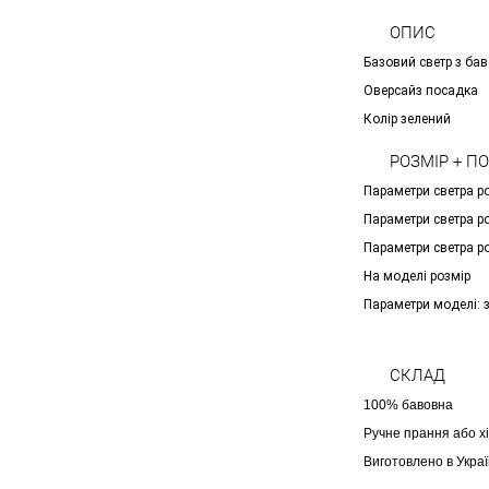
ОПИС
Базовий светр з ба
Оверсайз посадка
Колір зелений
РОЗМІР + П
Параметри светра p
Параметри светра p
Параметри светра p
На моделі розмір
Параметри моделі: з
СКЛАД
100% бавовна
Ручне прання або х
Виготовлено в Украї