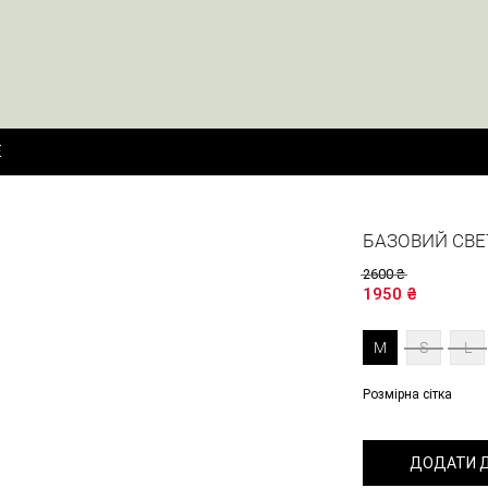
E
БАЗОВИЙ СВЕ
2600
₴
1950
₴
M
S
L
Розмірна сітка
ДОДАТИ 