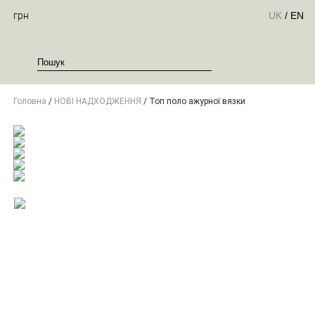
грн
UK
/
EN
Головна
/
НОВІ НАДХОДЖЕННЯ
/ Топ поло ажурної вязки