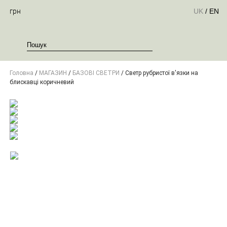
грн
UK
/
EN
Головна
/
МАГАЗИН
/
БАЗОВІ СВЕТРИ
/ Светр рубристої в'язки на
блискавці коричневий