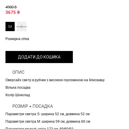
4900
₴
3675
₴
M
S
Розмірна сітка
ДОДАТИ ДО КОШИКА
ОПИС
Oверсайз светр в рубчик з високою горловиною на блискавці
Вільна посадка
Колір Шоколад
РОЗМІР + ПОСАДКА
Параметри светра S: ширина 52 см, довжина 52 см
Параметри светра M: ширина 59 см, довжина 60 см